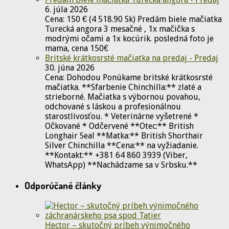
6. júla 2026
Cena: 150 € (4 518.90 Sk) Predám biele mačiatka
Turecká angora 3 mesačné , 1x mačička s
modrými očami a 1x kocúrik. posledná foto je
mama, cena 150€
Britské krátkosrsté mačiatka na predaj - Predaj
30. júna 2026
Cena: Dohodou Ponúkame britské krátkosrsté
mačiatka. **Sfarbenie Chinchilla:** zlaté a
strieborné. Mačiatka s výbornou povahou,
odchované s láskou a profesionálnou
starostlivosťou. * Veterinárne vyšetrené *
Očkované * Odčervené **Otec:** British
Longhair Seal **Matka:** British Shorthair
Silver Chinchilla **Cena:** na vyžiadanie.
**Kontakt:** +381 64 860 3939 (Viber,
WhatsApp) **Nachádzame sa v Srbsku.**
Odporúčané články
Hector – skutočný príbeh výnimočného