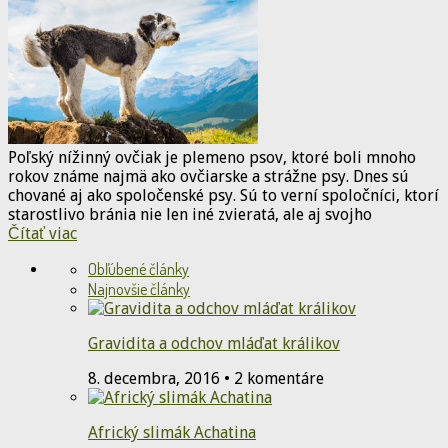
Poľský nížinný ovčiak je plemeno psov, ktoré boli mnoho
rokov známe najmä ako ovčiarske a strážne psy. Dnes sú
chované aj ako spoločenské psy. Sú to verní spoločníci, ktorí
starostlivo bránia nie len iné zvieratá, ale aj svojho
Čítať viac
Obľúbené články
Najnovšie články
Gravidita a odchov mláďat králikov
8. decembra, 2016 • 2 komentáre
Africký slimák Achatina