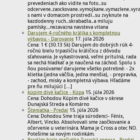
prevedeniach ako vidite na foto...su
odcervene..zaockovane..vymojkane..vymazlene..vyr
s nami v domacom prostredi...su zvyknute na
kazdodenny ruch...skrabadla...a miluju
pamlsky....nezavazna navsteva vitana
Darujem 4-ročného králika s kompletnou
výbavou - Darovanie
17. júla 2026
Cena: 1 € (30.13 Sk) Darujem do dobrých rúk 4-
ročnú bielu trpasličiu králičicu z dôvodu
sťahovania. Je vykastrovaná, veľmi prítulná, rada
sa nechá hladkať a je naučená na záchod. Spolu s
ňou posúvame/ darujeme všetko potrebné: - 2x
klietka (jedna väčšia, jedna menšia), - prepravka,
- zachod, misky a kompletná výbava. Hľadáme
pre ňu milujúci […]
kúpim divé kačice - Kúpa
15. júla 2026
Cena: Dohodou Kúpim divé kačice v okrese
Dunajská Streda a Komárno
Šteniatka - Predaj
15. júla 2026
Cena: Dohodou Sme traja súrodenci- Fénix,
Albert, Vincko. Absolvovali sme zaočkovanie a
očervenie u veterinára. Mama je Cross a otec NO.
Potešíme sa novým rodinkám.
Predám biele mačiatka Turecká angora - Predaj