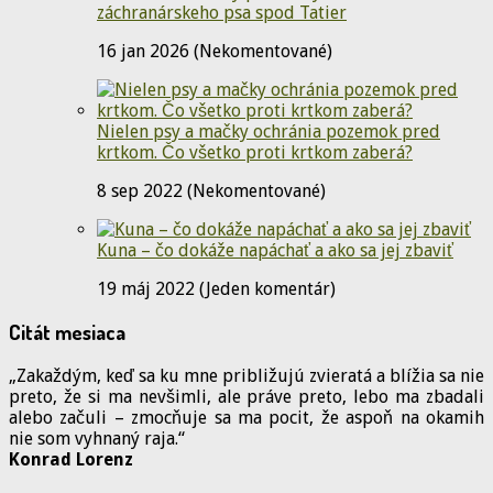
záchranárskeho psa spod Tatier
16 jan 2026 (Nekomentované)
Nielen psy a mačky ochránia pozemok pred
krtkom. Čo všetko proti krtkom zaberá?
8 sep 2022 (Nekomentované)
Kuna – čo dokáže napáchať a ako sa jej zbaviť
19 máj 2022 (Jeden komentár)
Citát mesiaca
„Zakaždým, keď sa ku mne približujú zvieratá a blížia sa nie
preto, že si ma nevšimli, ale práve preto, lebo ma zbadali
alebo začuli – zmocňuje sa ma pocit, že aspoň na okamih
nie som vyhnaný raja.“
Konrad Lorenz