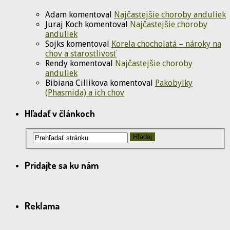
Adam
komentoval
Najčastejšie choroby anduliek
Juraj Koch
komentoval
Najčastejšie choroby
anduliek
Sojks
komentoval
Korela chocholatá – nároky na
chov a starostlivosť
Rendy
komentoval
Najčastejšie choroby
anduliek
Bibiana Cillikova
komentoval
Pakobylky
(Phasmida) a ich chov
Hľadať v článkoch
Pridajte sa ku nám
Reklama