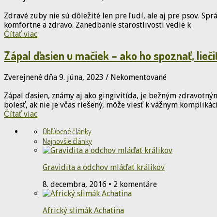
Zdravé zuby nie sú dôležité len pre ľudí, ale aj pre psov. S
komfortne a zdravo. Zanedbanie starostlivosti vedie k
Čítať viac
Zápal ďasien u mačiek – ako ho spoznať, lieč
Zverejnené dňa 9. júna, 2023
/
Nekomentované
Zápal ďasien, známy aj ako gingivitída, je bežným zdravot
bolesť, ak nie je včas riešený, môže viesť k vážnym komplikác
Čítať viac
Obľúbené články
Najnovšie články
Gravidita a odchov mláďat králikov
8. decembra, 2016 • 2 komentáre
Africký slimák Achatina