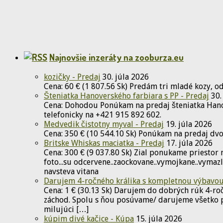
Najnovšie inzeráty na zooburza.eu
kozičky - Predaj
30. júla 2026
Cena: 60 € (1 807.56 Sk) Predám tri mladé kozy, o
Šteniatka Hanoverského farbiara s PP - Predaj
30.
Cena: Dohodou Ponúkam na predaj šteniatka Hanov
telefonicky na +421 915 892 602.
Medvedik čistotny myval - Predaj
19. júla 2026
Cena: 350 € (10 544.10 Sk) Ponúkam na predaj dv
Britske Whiskas maciatka - Predaj
17. júla 2026
Cena: 300 € (9 037.80 Sk) Zial ponukame priestor 
foto...su odcervene..zaockovane..vymojkane..vymazl
navsteva vitana
Darujem 4-ročného králika s kompletnou výbavou
Cena: 1 € (30.13 Sk) Darujem do dobrých rúk 4-roč
záchod. Spolu s ňou posúvame/ darujeme všetko po
milujúci […]
kúpim divé kačice - Kúpa
15. júla 2026