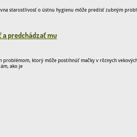
právna starostlivosť o ústnu hygienu môže predísť zubným prob
iť a predchádzať mu
ným problémom, ktorý môže postihnúť mačky v rôznych vekovýc
iám, ako je