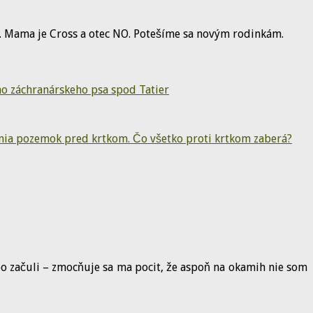
a. Mama je Cross a otec NO. Potešíme sa novým rodinkám.
o záchranárskeho psa spod Tatier
nia pozemok pred krtkom. Čo všetko proti krtkom zaberá?
ebo začuli – zmocňuje sa ma pocit, že aspoň na okamih nie som