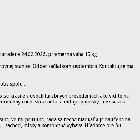
 narodené 24.02.2026, priemerná váha 15 kg.
hovnej stanice. Odber začiatkom septembra. Kontaktujte ma
obe spolu .
6..su krasne v dvoch farebnych prevedeniach ako vidite na
dodenny ruch...skrabadla...a miluju pamlsky....nezavazna
aná, veľmi prítulná, rada sa nechá hladkať a je naučená na
a, - zachod, misky a kompletná výbava. Hľadáme pre ňu