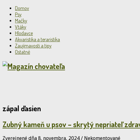
Domov
Psy
Mačky
Vtáky
Hlodavce
Akvaristika a teraristika
Zaujímavosti a tipy
Ostatné
zápal ďasien
Zubný kameň u psov – skrytý nepriateľ zdrav
Zverejnené dňa 8. novembra, 2024
/
Nekomentované