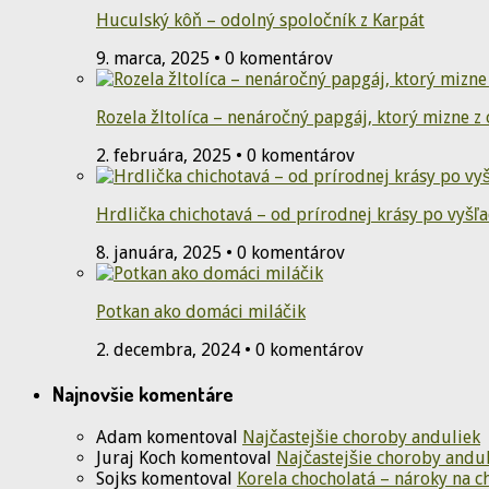
Huculský kôň – odolný spoločník z Karpát
9. marca, 2025 • 0 komentárov
Rozela žltolíca – nenáročný papgáj, ktorý mizne z
2. februára, 2025 • 0 komentárov
Hrdlička chichotavá – od prírodnej krásy po vyšľ
8. januára, 2025 • 0 komentárov
Potkan ako domáci miláčik
2. decembra, 2024 • 0 komentárov
Najnovšie komentáre
Adam
komentoval
Najčastejšie choroby anduliek
Juraj Koch
komentoval
Najčastejšie choroby andu
Sojks
komentoval
Korela chocholatá – nároky na ch