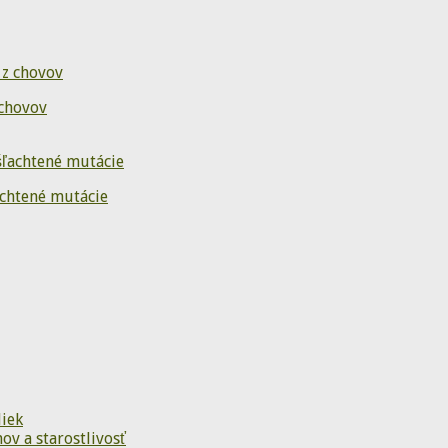
 chovov
achtené mutácie
liek
ov a starostlivosť