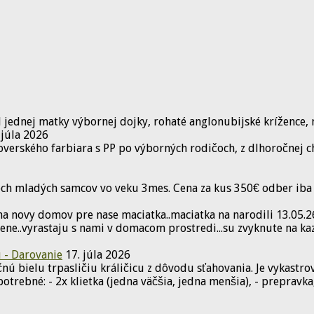
d jednej matky výbornej dojky, rohaté anglonubijské krížence,
 júla 2026
erského farbiara s PP po výborných rodičoch, z dlhoročnej c
och mladých samcov vo veku 3mes. Cena za kus 350€ odber iba 
na novy domov pre nase maciatka..maciatka na narodili 13.05.2
ene..vyrastaju s nami v domacom prostredi...su zvyknute na kaz
 - Darovanie
17. júla 2026
nú bielu trpasličiu králičicu z dôvodu sťahovania. Je vykastrov
trebné: - 2x klietka (jedna väčšia, jedna menšia), - prepravk