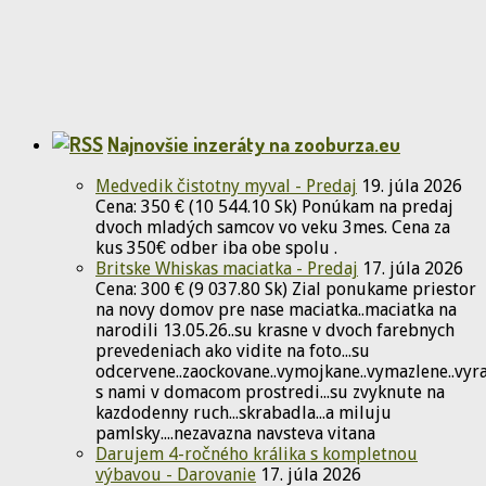
Najnovšie inzeráty na zooburza.eu
Medvedik čistotny myval - Predaj
19. júla 2026
Cena: 350 € (10 544.10 Sk) Ponúkam na predaj
dvoch mladých samcov vo veku 3mes. Cena za
kus 350€ odber iba obe spolu .
Britske Whiskas maciatka - Predaj
17. júla 2026
Cena: 300 € (9 037.80 Sk) Zial ponukame priestor
na novy domov pre nase maciatka..maciatka na
narodili 13.05.26..su krasne v dvoch farebnych
prevedeniach ako vidite na foto...su
odcervene..zaockovane..vymojkane..vymazlene..vyr
s nami v domacom prostredi...su zvyknute na
kazdodenny ruch...skrabadla...a miluju
pamlsky....nezavazna navsteva vitana
Darujem 4-ročného králika s kompletnou
výbavou - Darovanie
17. júla 2026