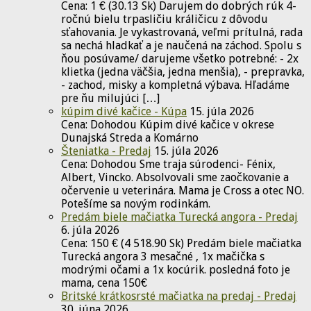
Cena: 1 € (30.13 Sk) Darujem do dobrých rúk 4-
ročnú bielu trpasličiu králičicu z dôvodu
sťahovania. Je vykastrovaná, veľmi prítulná, rada
sa nechá hladkať a je naučená na záchod. Spolu s
ňou posúvame/ darujeme všetko potrebné: - 2x
klietka (jedna väčšia, jedna menšia), - prepravka,
- zachod, misky a kompletná výbava. Hľadáme
pre ňu milujúci […]
kúpim divé kačice - Kúpa
15. júla 2026
Cena: Dohodou Kúpim divé kačice v okrese
Dunajská Streda a Komárno
Šteniatka - Predaj
15. júla 2026
Cena: Dohodou Sme traja súrodenci- Fénix,
Albert, Vincko. Absolvovali sme zaočkovanie a
očervenie u veterinára. Mama je Cross a otec NO.
Potešíme sa novým rodinkám.
Predám biele mačiatka Turecká angora - Predaj
6. júla 2026
Cena: 150 € (4 518.90 Sk) Predám biele mačiatka
Turecká angora 3 mesačné , 1x mačička s
modrými očami a 1x kocúrik. posledná foto je
mama, cena 150€
Britské krátkosrsté mačiatka na predaj - Predaj
30. júna 2026