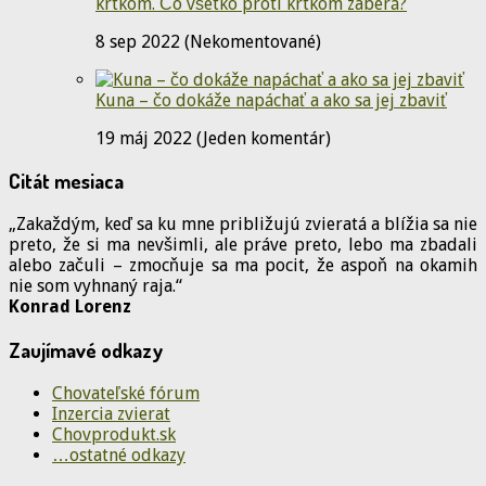
krtkom. Čo všetko proti krtkom zaberá?
8 sep 2022 (Nekomentované)
Kuna – čo dokáže napáchať a ako sa jej zbaviť
19 máj 2022 (Jeden komentár)
Citát mesiaca
„Zakaždým, keď sa ku mne približujú zvieratá a blížia sa nie
preto, že si ma nevšimli, ale práve preto, lebo ma zbadali
alebo začuli – zmocňuje sa ma pocit, že aspoň na okamih
nie som vyhnaný raja.“
Konrad Lorenz
Zaujímavé odkazy
Chovateľské fórum
Inzercia zvierat
Chovprodukt.sk
…ostatné odkazy