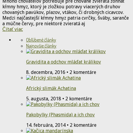
Mnoho chovateľov potrebuje pre chované zvieratá zohnať
kŕmny hmyz, ktorý je zložkou potravy viacerých druhov
chovaných pavúkov, plazov, vtákov, či drobných cicavcov.
Medzi najčastejší kŕmny hmyz patria cvrčky, šváby, saranče
a múčne červy, pre niektoré zvieratá aj
Čítať viac
Obľúbené články
Najnovšie články
Gravidita a odchov mláďat králikov
8. decembra, 2016 • 2 komentáre
Africký slimák Achatina
5. augusta, 2018 • 2 komentáre
Pakobylky (Phasmida) a ich chov
14. februára, 2014 • 2 komentáre