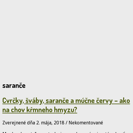
saranče
Cvrčky, šváby, saranče a múčne červy – ako
na chov kŕmneho hmyzu?
Zverejnené dňa 2. mája, 2018
/
Nekomentované