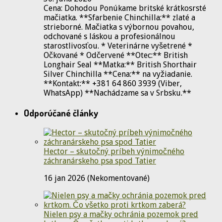
Cena: Dohodou Ponúkame britské krátkosrsté
mačiatka. **Sfarbenie Chinchilla:** zlaté a
strieborné. Mačiatka s výbornou povahou,
odchované s láskou a profesionálnou
starostlivosťou. * Veterinárne vyšetrené *
Očkované * Odčervené **Otec:** British
Longhair Seal **Matka:** British Shorthair
Silver Chinchilla **Cena:** na vyžiadanie.
**Kontakt:** +381 64 860 3939 (Viber,
WhatsApp) **Nachádzame sa v Srbsku.**
Odporúčané články
Hector – skutočný príbeh výnimočného
záchranárskeho psa spod Tatier
16 jan 2026 (Nekomentované)
Nielen psy a mačky ochránia pozemok pred