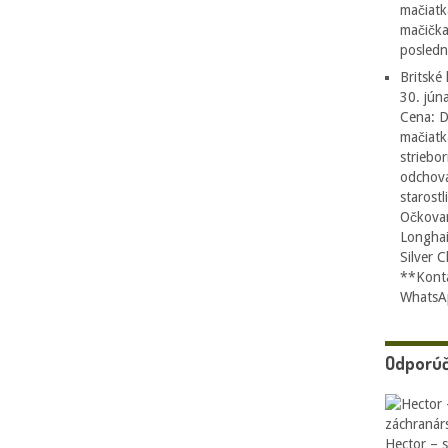
mačiatk
mačička
posledn
Britské
30. jún
Cena: D
mačiatk
striebo
odchova
starost
Očkovan
Longhai
Silver 
**Konta
WhatsA
Odporúč
Hector – 