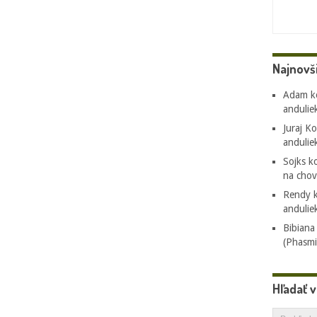
Najnovš
Adam
k
andulie
Juraj K
andulie
Sojks
ko
na chov 
Rendy
k
andulie
Bibiana 
(Phasmi
Hľadať 