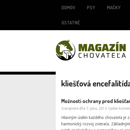
DOMOV
PSY
MAČKY
OSTATNÉ
kliešťová encefalitíd
Možnosti ochrany pred kliešťa
Zverejnené dňa 7. júna, 2013
/
Jeden komen
Hlavným úsilím každého chovateľa je 
harmonický rozvoj zvieraťa. Základným