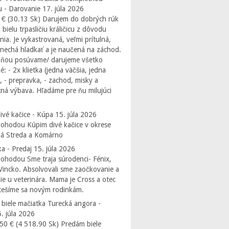
 - Darovanie
17. júla 2026
 € (30.13 Sk) Darujem do dobrých rúk
bielu trpasličiu králičicu z dôvodu
ia. Je vykastrovaná, veľmi prítulná,
 nechá hladkať a je naučená na záchod.
 ňou posúvame/ darujeme všetko
: - 2x klietka (jedna väčšia, jedna
, - prepravka, - zachod, misky a
ná výbava. Hľadáme pre ňu milujúci
ivé kačice - Kúpa
15. júla 2026
ohodou Kúpim divé kačice v okrese
á Streda a Komárno
ka - Predaj
15. júla 2026
ohodou Sme traja súrodenci- Fénix,
 Vincko. Absolvovali sme zaočkovanie a
ie u veterinára. Mama je Cross a otec
ešíme sa novým rodinkám.
biele mačiatka Turecká angora -
6. júla 2026
50 € (4 518.90 Sk) Predám biele