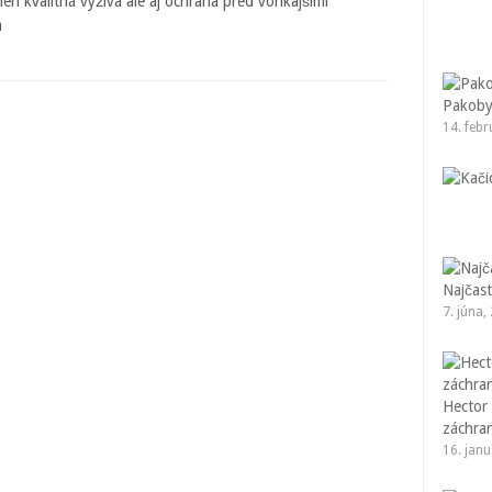
en kvalitná výživa ale aj ochrana pred vonkajšími
m
Pakobyl
14. feb
Najčast
7. júna,
Hector
záchra
16. jan