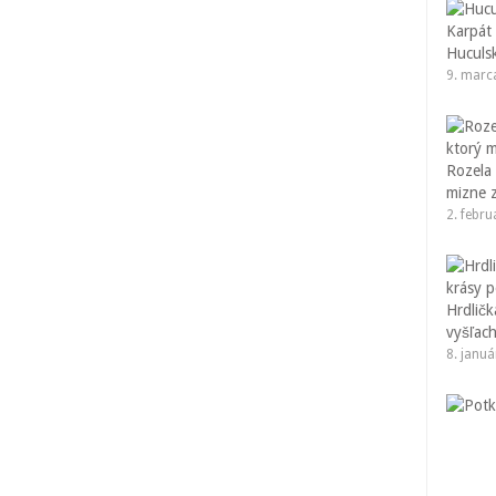
Huculsk
9. marc
Rozela 
mizne 
2. febr
Hrdličk
vyšľac
8. janu