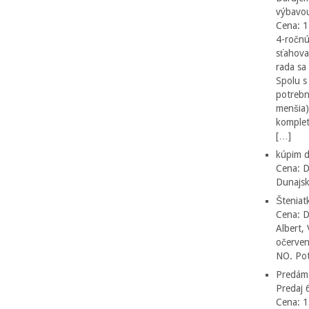
výbavou
Cena: 1
4-ročnú 
sťahovan
rada sa
Spolu s
potrebné
menšia)
komplet
[…]
kúpim d
Cena: D
Dunajsk
Šteniat
Cena: D
Albert,
očerven
NO. Pot
Predám 
Predaj
Cena: 1