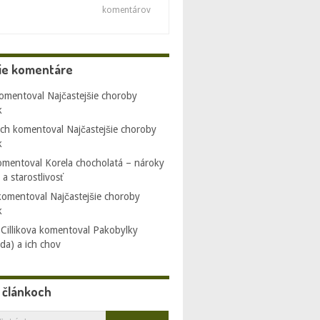
komentárov
ie komentáre
omentoval
Najčastejšie choroby
k
och
komentoval
Najčastejšie choroby
k
mentoval
Korela chocholatá – nároky
a starostlivosť
omentoval
Najčastejšie choroby
k
Cillikova
komentoval
Pakobylky
da) a ich chov
v článkoch