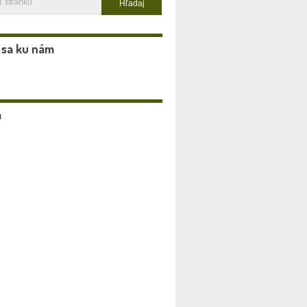
 sa ku nám
a