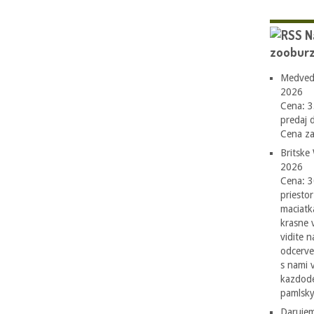
N
zooburz
Medvedi
2026
Cena: 3
predaj 
Cena za
Britske
2026
Cena: 3
priesto
maciatk
krasne 
vidite n
odcerve
s nami 
kazdode
pamlsky
Darujem