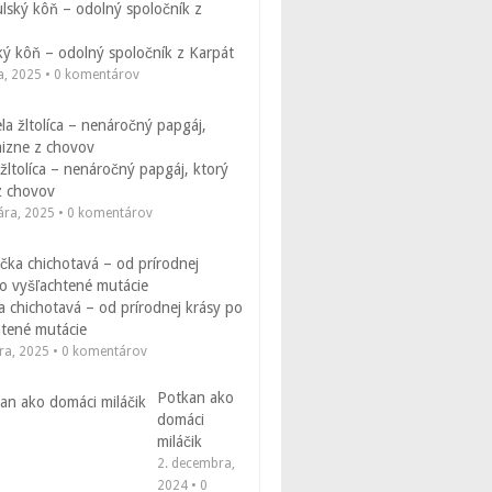
ý kôň – odolný spoločník z Karpát
a, 2025 • 0 komentárov
žltolíca – nenáročný papgáj, ktorý
z chovov
uára, 2025 • 0 komentárov
a chichotavá – od prírodnej krásy po
htené mutácie
ára, 2025 • 0 komentárov
Potkan ako
domáci
miláčik
2. decembra,
2024 • 0