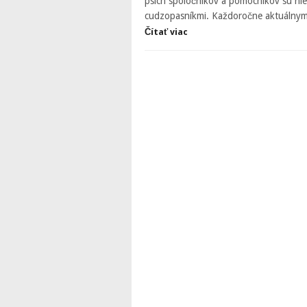
psích spoločníkov a pomocníkov sú niel
cudzopasníkmi. Každoročne aktuálny
Čítať viac