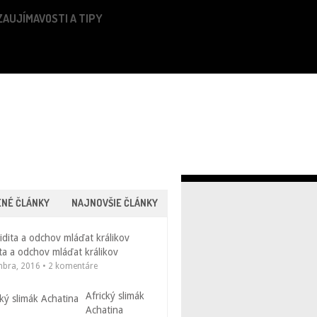
ZAUJÍMAVOSTI A TIPY
ENÉ ČLÁNKY
NAJNOVŠIE ČLÁNKY
ta a odchov mláďat králikov
mbra, 2016 • 2 komentáre
Africký slimák
Achatina