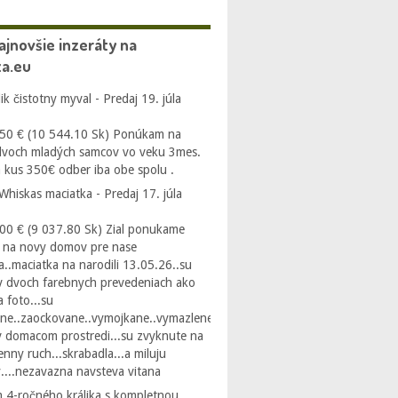
ajnovšie inzeráty na
a.eu
k čistotny myval - Predaj
19. júla
50 € (10 544.10 Sk) Ponúkam na
dvoch mladých samcov vo veku 3mes.
 kus 350€ odber iba obe spolu .
 Whiskas maciatka - Predaj
17. júla
00 € (9 037.80 Sk) Zial ponukame
r na novy domov pre nase
a..maciatka na narodili 13.05.26..su
v dvoch farebnych prevedeniach ako
a foto...su
ne..zaockovane..vymojkane..vymazlene..vyrastaju
v domacom prostredi...su zvyknute na
nny ruch...skrabadla...a miluju
....nezavazna navsteva vitana
 4-ročného králika s kompletnou