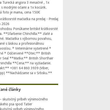
a Turecká angora 3 mesačné , 1x
 s modrými očami a 1x kocúrik.
á foto je mama, cena 150€
 krátkosrsté mačiatka na predaj - Predaj
a 2026
ohodou Ponúkame britské krátkosrsté
a. **Sfarbenie Chinchilla:** zlaté a
rné. Mačiatka s výbornou povahou,
né s láskou a profesionálnou
livosťou. * Veterinárne vyšetrené *
é * Odčervené **Otec:** British
r Seal **Matka:** British Shorthair
Chinchilla **Cena:** na vyžiadanie.
kt:** +381 64 860 3939 (Viber,
pp) **Nachádzame sa v Srbsku.**
ané články
skutočný príbeh výnimočného