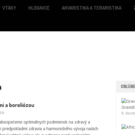
VTÁKY
HLODAVCE
AKVARISTIKA A TERARISTIKA
a
OBĽÚB
mi a boreliózou
Gravidi
tár
8. dece
zabezpečenie optimálnych podmienok na zdravý a
i predpokladmi zdravia a harmonického vývoja našich