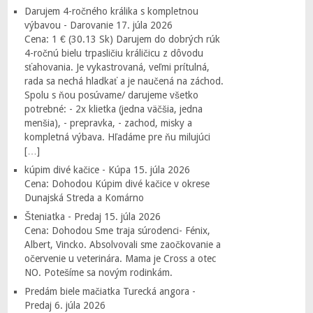
Darujem 4-ročného králika s kompletnou
výbavou - Darovanie
17. júla 2026
Cena: 1 € (30.13 Sk) Darujem do dobrých rúk
4-ročnú bielu trpasličiu králičicu z dôvodu
sťahovania. Je vykastrovaná, veľmi prítulná,
rada sa nechá hladkať a je naučená na záchod.
Spolu s ňou posúvame/ darujeme všetko
potrebné: - 2x klietka (jedna väčšia, jedna
menšia), - prepravka, - zachod, misky a
kompletná výbava. Hľadáme pre ňu milujúci
[…]
kúpim divé kačice - Kúpa
15. júla 2026
Cena: Dohodou Kúpim divé kačice v okrese
Dunajská Streda a Komárno
Šteniatka - Predaj
15. júla 2026
Cena: Dohodou Sme traja súrodenci- Fénix,
Albert, Vincko. Absolvovali sme zaočkovanie a
očervenie u veterinára. Mama je Cross a otec
NO. Potešíme sa novým rodinkám.
Predám biele mačiatka Turecká angora -
Predaj
6. júla 2026