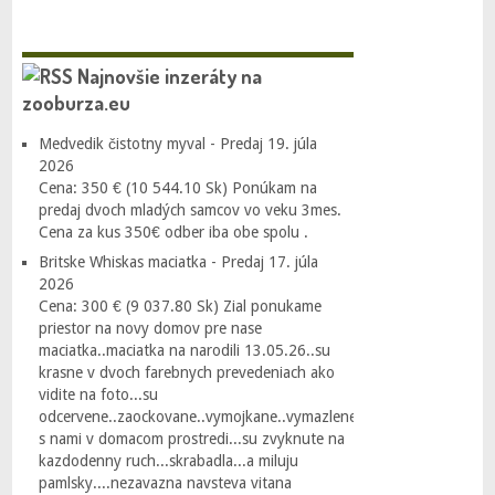
Najnovšie inzeráty na
zooburza.eu
Medvedik čistotny myval - Predaj
19. júla
2026
Cena: 350 € (10 544.10 Sk) Ponúkam na
predaj dvoch mladých samcov vo veku 3mes.
Cena za kus 350€ odber iba obe spolu .
Britske Whiskas maciatka - Predaj
17. júla
2026
Cena: 300 € (9 037.80 Sk) Zial ponukame
priestor na novy domov pre nase
maciatka..maciatka na narodili 13.05.26..su
krasne v dvoch farebnych prevedeniach ako
vidite na foto...su
odcervene..zaockovane..vymojkane..vymazlene..vyrastaju
s nami v domacom prostredi...su zvyknute na
kazdodenny ruch...skrabadla...a miluju
pamlsky....nezavazna navsteva vitana