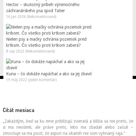
Hector – skutočný príbeh výnimočného
záchranárskeho psa spod Tatier
16 jan 2026 (Nekomentované)
Nielen psy a mačky ochránia pozemok pred
krtkom. Čo všetko proti krtkom zaberá?
8 sep 2022 (Nekomentované)
Kuna – čo dokáže napáchať a ako sa jej zbaviť
19 máj 2022 (Jeden komentár)
Citát mesiaca
„Zakaždým, keď sa ku mne približujú zvieratá a blížia sa nie preto, že
si ma nevšimli, ale práve preto, lebo ma zbadali alebo začuli –
zmocňuje sa ma pocit, že aspoň na okamih nie som vyhnaný raja.“