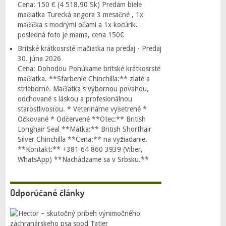
Cena: 150 € (4 518.90 Sk) Predám biele
mačiatka Turecká angora 3 mesačné , 1x
mačička s modrými očami a 1x kocúrik.
posledná foto je mama, cena 150€
Britské krátkosrsté mačiatka na predaj - Predaj
30. júna 2026
Cena: Dohodou Ponúkame britské krátkosrsté
mačiatka. **Sfarbenie Chinchilla:** zlaté a
strieborné. Mačiatka s výbornou povahou,
odchované s láskou a profesionálnou
starostlivosťou. * Veterinárne vyšetrené *
Očkované * Odčervené **Otec:** British
Longhair Seal **Matka:** British Shorthair
Silver Chinchilla **Cena:** na vyžiadanie.
**Kontakt:** +381 64 860 3939 (Viber,
WhatsApp) **Nachádzame sa v Srbsku.**
Odporúčané články