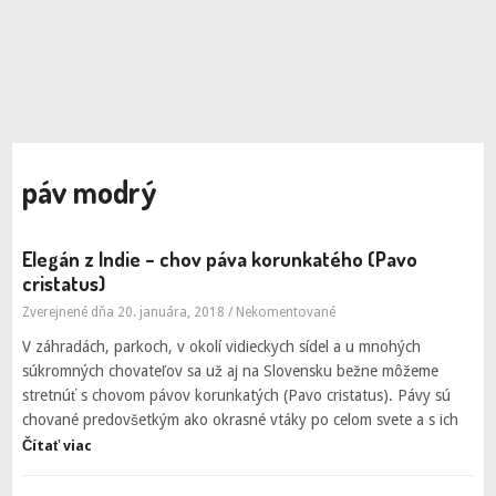
páv modrý
Elegán z Indie – chov páva korunkatého (Pavo
cristatus)
Zverejnené dňa 20. januára, 2018
/
Nekomentované
V záhradách, parkoch, v okolí vidieckych sídel a u mnohých
súkromných chovateľov sa už aj na Slovensku bežne môžeme
stretnúť s chovom pávov korunkatých (Pavo cristatus). Pávy sú
chované predovšetkým ako okrasné vtáky po celom svete a s ich
Čítať viac