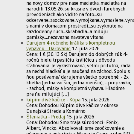
na novy domov pre nase maciatka..maciatka na
narodili 13.05.26..su krasne v dvoch farebnych
prevedeniach ako vidite na foto...su
odcervene..zaockovane..vymojkane..vymazlene..vyr
s nami v domacom prostredi...su zvyknute na
kazdodenny ruch...skrabadla...a miluju
pamlsky....nezavazna navsteva vitana
Darujem 4-ročného králika s kompletnou
výbavou - Darovanie
17. júla 2026
Cena: 1 € (30.13 Sk) Darujem do dobrých rúk 4-
ročnú bielu trpasličiu králičicu z dôvodu
sťahovania. Je vykastrovaná, veľmi prítulná, rada
sa nechá hladkať a je naučená na záchod. Spolu s
ňou posúvame/ darujeme všetko potrebné: - 2x
klietka (jedna väčšia, jedna menšia), - prepravka,
- zachod, misky a kompletná výbava. Hľadáme
pre ňu milujúci […]
kúpim divé kačice - Kúpa
15. júla 2026
Cena: Dohodou Kúpim divé kačice v okrese
Dunajská Streda a Komárno
Šteniatka - Predaj
15. júla 2026
Cena: Dohodou Sme traja súrodenci- Fénix,
Albert, Vincko. Absolvovali sme zaočkovanie a
očervenie u veterinára. Mama je Cross a otec NO.