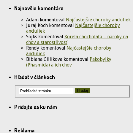
Najnovšie komentáre
Adam
komentoval
Najčastejšie choroby anduliek
Juraj Koch
komentoval
Najčastejšie choroby
anduliek
Sojks
komentoval
Korela chocholatá – nároky na
chov a starostlivosť
Rendy
komentoval
Najčastejšie choroby
anduliek
Bibiana Cillikova
komentoval
Pakobylky
(Phasmida) a ich chov
Hľadať v článkoch
Pridajte sa ku nám
Reklama